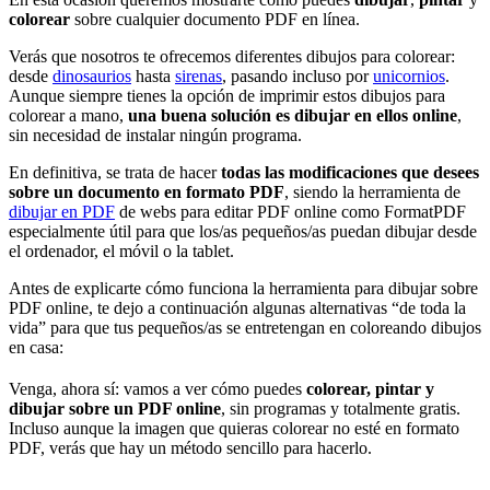
colorear
sobre cualquier documento PDF en línea.
Verás que nosotros te ofrecemos diferentes dibujos para colorear:
desde
dinosaurios
hasta
sirenas
, pasando incluso por
unicornios
.
Aunque siempre tienes la opción de imprimir estos dibujos para
colorear a mano,
una buena solución es dibujar en ellos online
,
sin necesidad de instalar ningún programa.
En definitiva, se trata de hacer
todas las modificaciones que desees
sobre un documento en formato PDF
, siendo la herramienta de
dibujar en PDF
de webs para editar PDF online como FormatPDF
especialmente útil para que los/as pequeños/as puedan dibujar desde
el ordenador, el móvil o la tablet.
Antes de explicarte cómo funciona la herramienta para dibujar sobre
PDF online, te dejo a continuación algunas alternativas “de toda la
vida” para que tus pequeños/as se entretengan en coloreando dibujos
en casa:
Venga, ahora sí: vamos a ver cómo puedes
colorear, pintar y
dibujar sobre un PDF online
, sin programas y totalmente gratis.
Incluso aunque la imagen que quieras colorear no esté en formato
PDF, verás que hay un método sencillo para hacerlo.