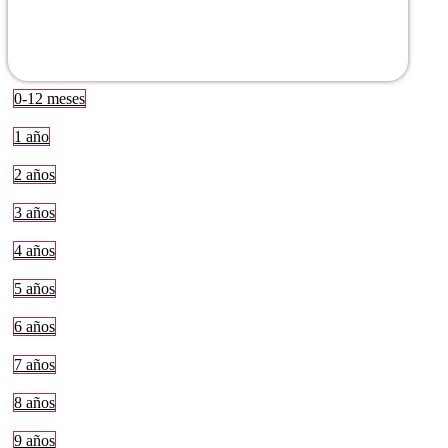
0-12 meses
1 año
2 años
3 años
4 años
5 años
6 años
7 años
8 años
9 años