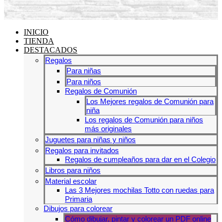
INICIO
TIENDA
DESTACADOS
Regalos
Para niñas
Para niños
Regalos de Comunión
Los Mejores regalos de Comunión para
niña
Los regalos de Comunión para niños
más originales
Juguetes para niñas y niños
Regalos para invitados
Regalos de cumpleaños para dar en el Colegio
Libros para niños
Material escolar
Las 3 Mejores mochilas Totto con ruedas para
Primaria
Dibujos para colorear
Cómo dibujar, pintar y colorear un PDF online