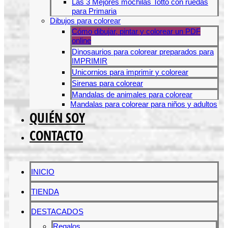
Las 3 Mejores mochilas Totto con ruedas
para Primaria
Dibujos para colorear
Cómo dibujar, pintar y colorear un PDF
online
Dinosaurios para colorear preparados para
IMPRIMIR
Unicornios para imprimir y colorear
Sirenas para colorear
Mandalas de animales para colorear
Mandalas para colorear para niños y adultos
QUIÉN SOY
CONTACTO
INICIO
TIENDA
DESTACADOS
Regalos