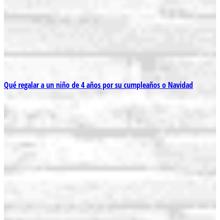
Qué regalar a un niño de 4 años por su cumpleaños o Navidad