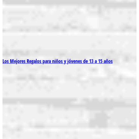
Los Mejores Regalos para niños y jóvenes de 13 a 15 años