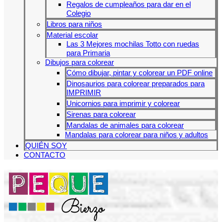
Regalos de cumpleaños para dar en el
Colegio
Libros para niños
Material escolar
Las 3 Mejores mochilas Totto con ruedas
para Primaria
Dibujos para colorear
Cómo dibujar, pintar y colorear un PDF online
Dinosaurios para colorear preparados para
IMPRIMIR
Unicornios para imprimir y colorear
Sirenas para colorear
Mandalas de animales para colorear
Mandalas para colorear para niños y adultos
QUIÉN SOY
CONTACTO