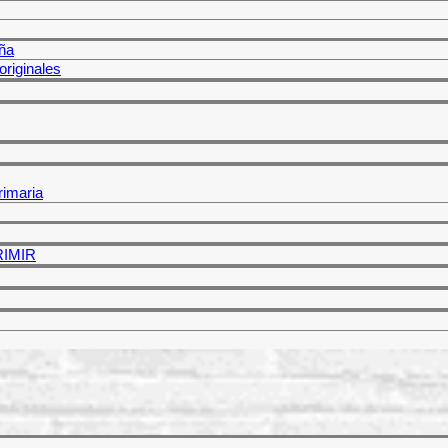
ña
riginales
rimaria
PRIMIR