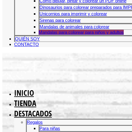
Cómo dibujar, pintar y colorear un PDF online
Dinosaurios para colorear preparados para IM
Unicornios para imprimir y colorear
Sirenas para colorear
Mandalas de animales para colorear
Mandalas para colorear para niños y adultos
QUIÉN SOY
CONTACTO
INICIO
TIENDA
DESTACADOS
Regalos
Para niñas