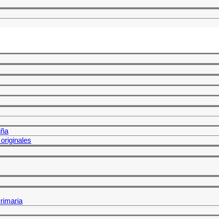
iña
originales
rimaria