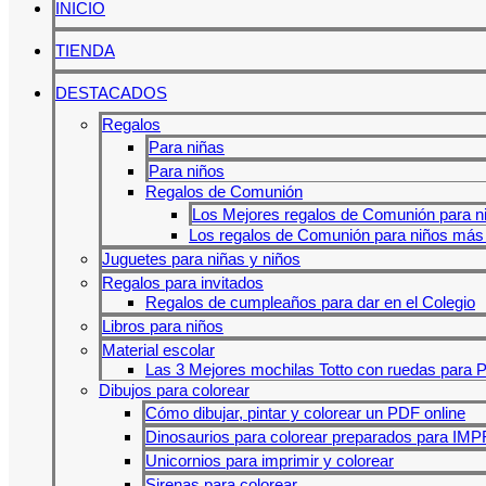
INICIO
TIENDA
DESTACADOS
Regalos
Para niñas
Para niños
Regalos de Comunión
Los Mejores regalos de Comunión para n
Los regalos de Comunión para niños más 
Juguetes para niñas y niños
Regalos para invitados
Regalos de cumpleaños para dar en el Colegio
Libros para niños
Material escolar
Las 3 Mejores mochilas Totto con ruedas para P
Dibujos para colorear
Cómo dibujar, pintar y colorear un PDF online
Dinosaurios para colorear preparados para IM
Unicornios para imprimir y colorear
Sirenas para colorear