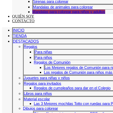
Sirenas para colorear
Mandalas de animales para colorear
Mandalas para colorear para niños y adultos
QUIÉN SOY
CONTACTO
INICIO
TIENDA
DESTACADOS
Regalos
Para niñas
Para niños
Regalos de Comunión
Los Mejores regalos de Comunión para n
Los regalos de Comunión para niños más 
Juguetes para niñas y niños
Regalos para invitados
Regalos de cumpleaños para dar en el Colegio
Libros para niños
Material escolar
Las 3 Mejores mochilas Totto con ruedas para P
Dibujos para colorear