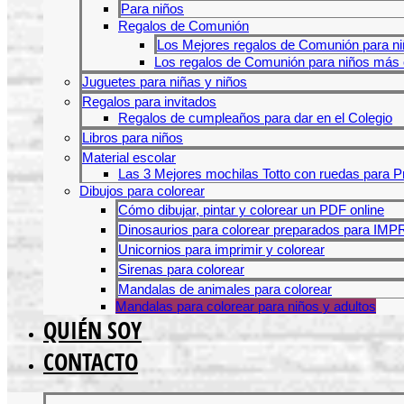
Para niños
Regalos de Comunión
Los Mejores regalos de Comunión para ni
Los regalos de Comunión para niños más o
Juguetes para niñas y niños
Regalos para invitados
Regalos de cumpleaños para dar en el Colegio
Libros para niños
Material escolar
Las 3 Mejores mochilas Totto con ruedas para P
Dibujos para colorear
Cómo dibujar, pintar y colorear un PDF online
Dinosaurios para colorear preparados para IM
Unicornios para imprimir y colorear
Sirenas para colorear
Mandalas de animales para colorear
Mandalas para colorear para niños y adultos
QUIÉN SOY
CONTACTO