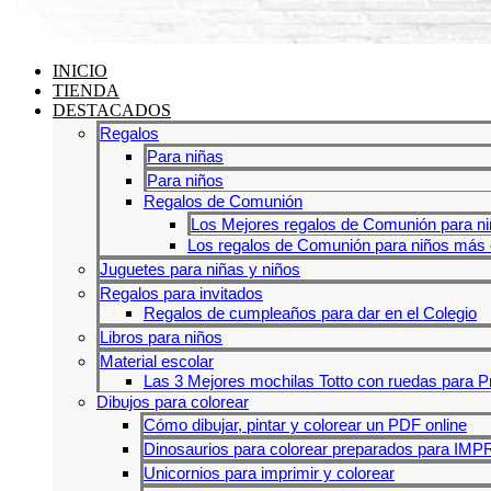
INICIO
TIENDA
DESTACADOS
Regalos
Para niñas
Para niños
Regalos de Comunión
Los Mejores regalos de Comunión para ni
Los regalos de Comunión para niños más o
Juguetes para niñas y niños
Regalos para invitados
Regalos de cumpleaños para dar en el Colegio
Libros para niños
Material escolar
Las 3 Mejores mochilas Totto con ruedas para P
Dibujos para colorear
Cómo dibujar, pintar y colorear un PDF online
Dinosaurios para colorear preparados para IM
Unicornios para imprimir y colorear