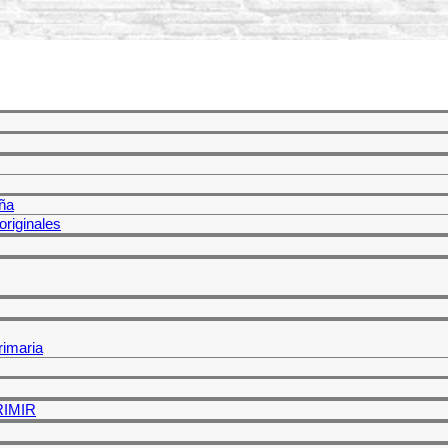
ña
riginales
rimaria
PRIMIR