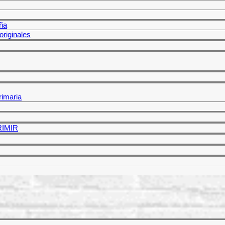
ña
riginales
rimaria
PRIMIR