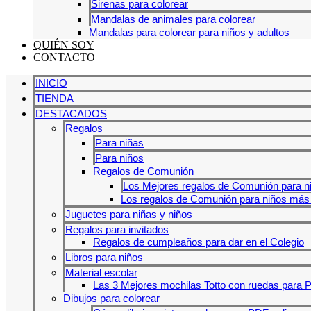
Sirenas para colorear
Mandalas de animales para colorear
Mandalas para colorear para niños y adultos
QUIÉN SOY
CONTACTO
INICIO
TIENDA
DESTACADOS
Regalos
Para niñas
Para niños
Regalos de Comunión
Los Mejores regalos de Comunión para n
Los regalos de Comunión para niños más 
Juguetes para niñas y niños
Regalos para invitados
Regalos de cumpleaños para dar en el Colegio
Libros para niños
Material escolar
Las 3 Mejores mochilas Totto con ruedas para P
Dibujos para colorear