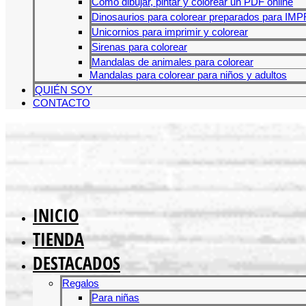
Cómo dibujar, pintar y colorear un PDF online
Dinosaurios para colorear preparados para IM
Unicornios para imprimir y colorear
Sirenas para colorear
Mandalas de animales para colorear
Mandalas para colorear para niños y adultos
QUIÉN SOY
CONTACTO
INICIO
TIENDA
DESTACADOS
Regalos
Para niñas