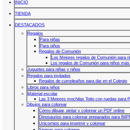
INICIO
TIENDA
DESTACADOS
Regalos
Para niñas
Para niños
Regalos de Comunión
Los Mejores regalos de Comunión para n
Los regalos de Comunión para niños más 
Juguetes para niñas y niños
Regalos para invitados
Regalos de cumpleaños para dar en el Colegio
Libros para niños
Material escolar
Las 3 Mejores mochilas Totto con ruedas para P
Dibujos para colorear
Cómo dibujar, pintar y colorear un PDF online
Dinosaurios para colorear preparados para IM
Unicornios para imprimir y colorear
Sirenas para colorear