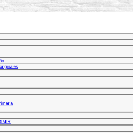
ña
riginales
rimaria
PRIMIR