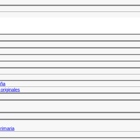
iña
originales
rimaria