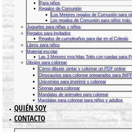
Para niños
Regalos de Comunión
Los Mejores regalos de Comunión para ni
Los regalos de Comunión para niños más o
Juguetes para niñas y niños
Regalos para invitados
Regalos de cumpleaños para dar en el Colegio
Libros para niños
Material escolar
Las 3 Mejores mochilas Totto con ruedas para P
Dibujos para colorear
Cómo dibujar, pintar y colorear un PDF online
Dinosaurios para colorear preparados para IM
Unicornios para imprimir y colorear
Sirenas para colorear
Mandalas de animales para colorear
Mandalas para colorear para niños y adultos
QUIÉN SOY
CONTACTO