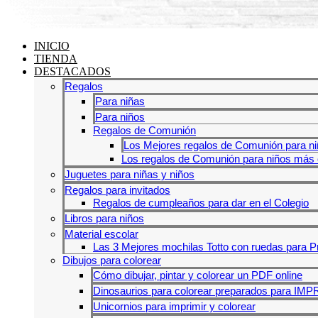
INICIO
TIENDA
DESTACADOS
Regalos
Para niñas
Para niños
Regalos de Comunión
Los Mejores regalos de Comunión para ni
Los regalos de Comunión para niños más o
Juguetes para niñas y niños
Regalos para invitados
Regalos de cumpleaños para dar en el Colegio
Libros para niños
Material escolar
Las 3 Mejores mochilas Totto con ruedas para P
Dibujos para colorear
Cómo dibujar, pintar y colorear un PDF online
Dinosaurios para colorear preparados para IM
Unicornios para imprimir y colorear