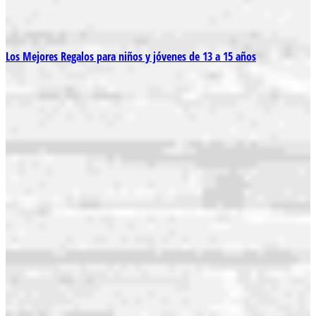
Los Mejores Regalos para niños y jóvenes de 13 a 15 años