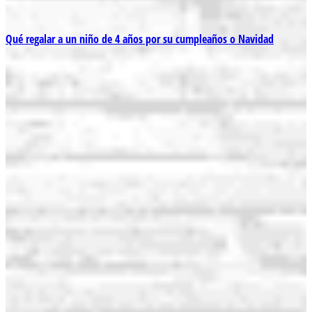
Qué regalar a un niño de 4 años por su cumpleaños o Navidad