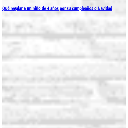
Qué regalar a un niño de 4 años por su cumpleaños o Navidad