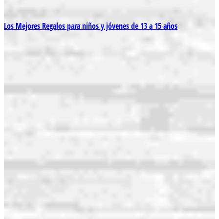
Los Mejores Regalos para niños y jóvenes de 13 a 15 años