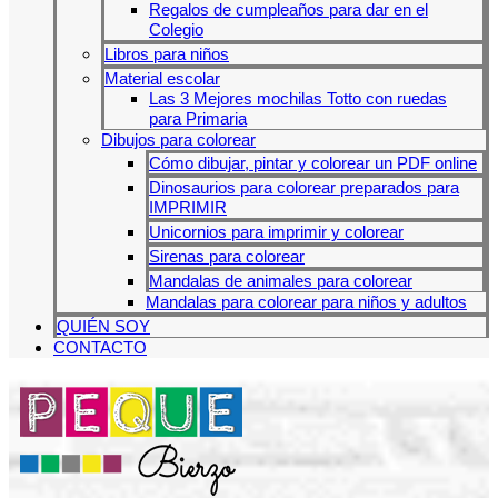
Regalos de cumpleaños para dar en el
Colegio
Libros para niños
Material escolar
Las 3 Mejores mochilas Totto con ruedas
para Primaria
Dibujos para colorear
Cómo dibujar, pintar y colorear un PDF online
Dinosaurios para colorear preparados para
IMPRIMIR
Unicornios para imprimir y colorear
Sirenas para colorear
Mandalas de animales para colorear
Mandalas para colorear para niños y adultos
QUIÉN SOY
CONTACTO