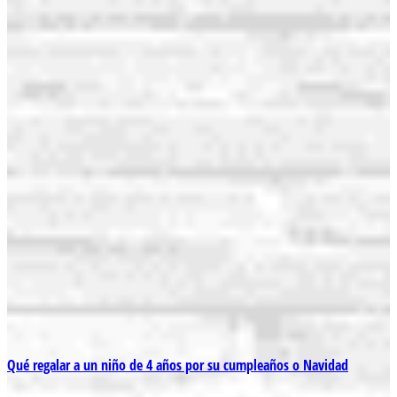
Qué regalar a un niño de 4 años por su cumpleaños o Navidad