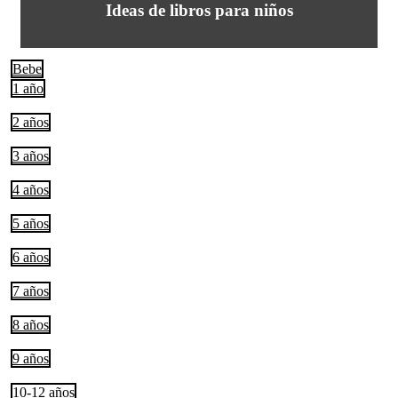
Ideas de libros para niños
Bebe
1 año
2 años
3 años
4 años
5 años
6 años
7 años
8 años
9 años
10-12 años