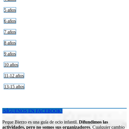
5 años
6 años
7 años
8 años
9 años
10 años
11-12 años
13-15 años
¡SÍGUENOS EN FACEBOOK!
Peque Bierzo es una guía de ocio infantil.
Difundimos las
actividades, pero no somos sus organizadores
. Cualquier cambio