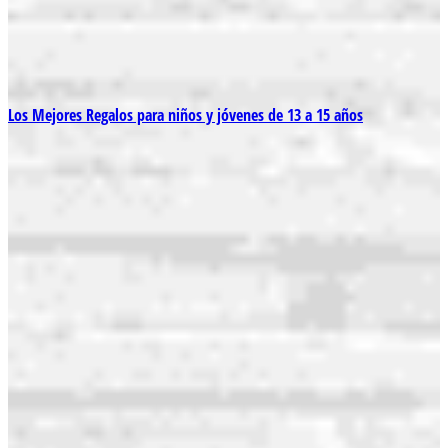
Los Mejores Regalos para niños y jóvenes de 13 a 15 años