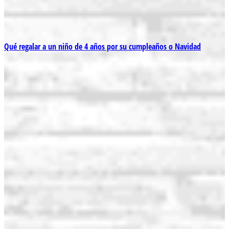
Qué regalar a un niño de 4 años por su cumpleaños o Navidad