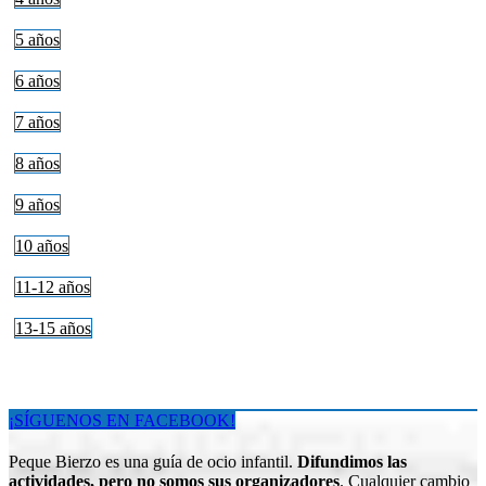
5 años
6 años
7 años
8 años
9 años
10 años
11-12 años
13-15 años
¡SÍGUENOS EN FACEBOOK!
Peque Bierzo es una guía de ocio infantil.
Difundimos las
actividades, pero no somos sus organizadores
. Cualquier cambio