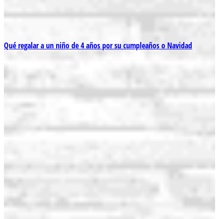
Qué regalar a un niño de 4 años por su cumpleaños o Navidad