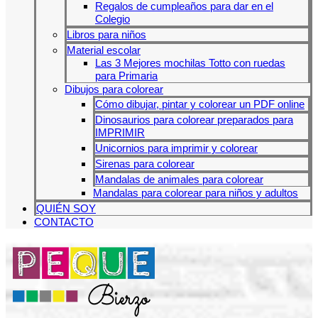
Regalos de cumpleaños para dar en el
Colegio
Libros para niños
Material escolar
Las 3 Mejores mochilas Totto con ruedas
para Primaria
Dibujos para colorear
Cómo dibujar, pintar y colorear un PDF online
Dinosaurios para colorear preparados para
IMPRIMIR
Unicornios para imprimir y colorear
Sirenas para colorear
Mandalas de animales para colorear
Mandalas para colorear para niños y adultos
QUIÉN SOY
CONTACTO